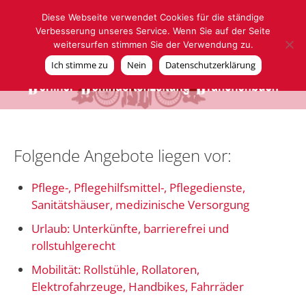
Zum
Menü
Diese Webseite verwendet Cookies für die ständige
Inhalt
Verbesserung unseres Service. Wenn Sie auf der Seite
springen
weitersurfen stimmen Sie der Verwendung zu.
Ich stimme zu
Nein
Datenschutzerklärung
Folgende Angebote liegen vor:
Pflege-, Pflegehilfsmittel-, Pflegedienste,
Sanitätshäuser, medizinische Versorgung
Urlaub: Unterkünfte, barrierefrei und
rollstuhlgerecht
Mobilität: Rollstühle, Rollatoren,
Elektrofahrzeuge, Handbikes, Fahrräder