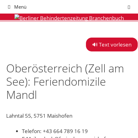
Zum
Menü
Inhalt
springen
🔊 Text vorlesen
Oberösterreich (Zell am
See): Feriendomizile
Mandl
Lahntal 55, 5751 Maishofen
Telefon: +43 664 789 16 19