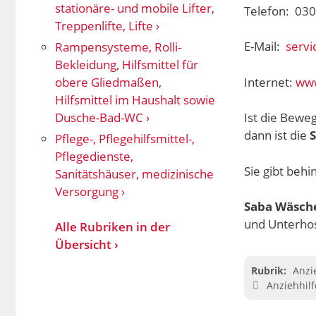
stationäre- und mobile Lifter,
Telefon: 030
Treppenlifte, Lifte
E-Mail:
serv
Rampensysteme, Rolli-
Bekleidung, Hilfsmittel für
Internet:
www
obere Gliedmaßen,
Hilfsmittel im Haushalt sowie
Dusche-Bad-WC
Ist die Bewe
dann ist die
Pflege-, Pflegehilfsmittel-,
Pflegedienste,
Sie gibt beh
Sanitätshäuser, medizinische
Versorgung
Saba Wäsche
und Unterhos
Alle Rubriken in der
Übersicht
Kate
Anzi
Schlagwör
Anziehhil