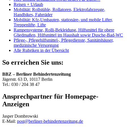
Reisen + Urlaub
Mobilität: Rollstühle, Rollatoren, Elektrofahrzeuge,
Handbikes, Fahrräder
Mobilität: Kfz-Umbauten, stationäre- und mobile Lifter,
Treppenlifte, Lifte
Rampensysteme, Rolli-Bekleidung, Hilfsmittel für obere
Gliedmaßen, Hilfsmittel im Haushalt sowie Dusche-Bad-WC
Pflege-, Pflegehilfsmittel-, Pflegedienste, Sanitätshäuser,
medizinische Versorgung
Alle Rubriken in der Übersicht
So erreichen Sie uns:
BBZ – Berliner Behindertenzeitung
Jägerstr. 63 D, 10117 Berlin
Tel.: 030 / 204 38 47
Ansprechpartner für Homepage-
Anzeigen
Jasper Dombrowski
E-Mail:
post@berliner-behindertenzeitung.de