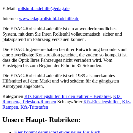
E-Mail:
rollstuhl-ladehilfe@edag.de
Internet:
www.edag-rollstuhl-ladehilfe.de
Die EDAG-Rollstuhl-Ladehilfe ist ein anwenderfreundliches
System, mit dem Sie Ihren Rollstuhl vollautomatisch, sicher und
platzsparend im Fahrzeug verstauen können.
Die EDAG-Ingenieure haben bei ihrer Entwicklung besonders auf
eine zuverlässige Konstruktion geachtet, die zudem so kompakt ist,
dass die Optik Ihres Fahrzeuges nicht verändert wird. Vom
Einsteigen bis zum Beginn der Fahrt in 35 Sekunden.
Die EDAG-Rollstuhl-Ladehilfe ist seit 1989 als anerkanntes
Hilfsmittel auf dem Markt und wird seitdem für die gängigsten
Autotypen angeboten.
Kategorien
Kfz-Einstiegshilfen für den Fahrer + Beifahrer
,
Kfz-
Rampen-, Teleskop-Rampen
Schlagwörter
Kfz-Einstiegshilfen
,
Kfz-
Rampen
,
Kfz-Trittstufen
Unsere Haupt- Rubriken:
Hier kommt demnächst etwas neues Für Euch…