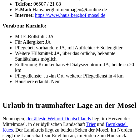
Telefon:
06507 / 21 08
E-Mail:
Haus-berghof.neumagen@t-online.de
Internet:
https://www.haus-berghof-mosel.de
Vorab zur Kurzinfo:
Mit E-Rollstuhl: JA
Für Allergiker: JA
Pflegebett vorhanden: JA, mit Aufrichter + Seitengitter
Weitere Hilfsmittel: JA, über das örtliche, bekannte
Sanitätshaus möglich
Entfernung Krankenhaus + Dialysezentrum: JA, beide ca.20
km
Pflegedienste: Ja -im Ort, weiterer Pflegedienst in 4 km
Haustiere erlaubt: Nein
Urlaub in traumhafter Lage an der Mosel
Neumagen,
der älteste Weinort Deutschlands
liegt im Herzen der
Mittelmosel, in der idyllischen Landschaft
Trier
und
Bernkastel-
Kues
. Der Landkreis liegt zu beiden Seiten der Mosel. Im Norden
steigt die Landschaft zur Eifel hin an, im Süden zum Hunsrück.