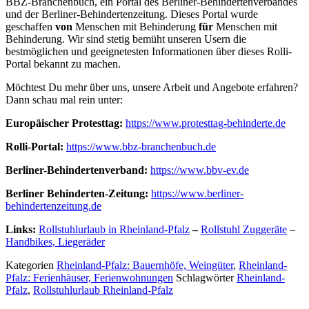
BBZ-Branchenbuch, ein Portal des Berliner-Behindertenverbandes
und der Berliner-Behindertenzeitung. Dieses Portal wurde
geschaffen
von
Menschen mit Behinderung
für
Menschen mit
Behinderung. Wir sind stetig bemüht unseren Usern die
bestmöglichen und geeignetesten Informationen über dieses Rolli-
Portal bekannt zu machen.
Möchtest Du mehr über uns, unsere Arbeit und Angebote erfahren?
Dann schau mal rein unter:
Europäischer Protesttag:
https://www.protesttag-behinderte.de
Rolli-Portal:
https://www.bbz-branchenbuch.de
Berliner-Behindertenverband:
https://www.bbv-ev.de
Berliner Behinderten-Zeitung:
https://www.berliner-
behindertenzeitung.de
Links:
Rollstuhlurlaub in Rheinland-Pfalz
–
Rollstuhl Zuggeräte
–
Handbikes, Liegeräder
Kategorien
Rheinland-Pfalz: Bauernhöfe, Weingüter
,
Rheinland-
Pfalz: Ferienhäuser, Ferienwohnungen
Schlagwörter
Rheinland-
Pfalz
,
Rollstuhlurlaub Rheinland-Pfalz