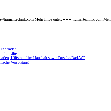
info@humantechnik.com Mehr Infos unter: www.humantechnik.com Me
, Fahrräder
ifte, Lifte
dmaßen, Hilfsmittel im Haushalt sowie Dusche-Bad-WC
zinische Versorgung