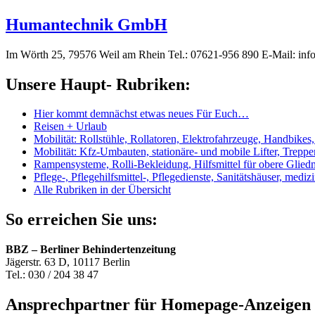
Humantechnik GmbH
Im Wörth 25, 79576 Weil am Rhein Tel.: 07621-956 890 E-Mail: 
Unsere Haupt- Rubriken:
Hier kommt demnächst etwas neues Für Euch…
Reisen + Urlaub
Mobilität: Rollstühle, Rollatoren, Elektrofahrzeuge, Handbikes
Mobilität: Kfz-Umbauten, stationäre- und mobile Lifter, Treppenl
Rampensysteme, Rolli-Bekleidung, Hilfsmittel für obere Glie
Pflege-, Pflegehilfsmittel-, Pflegedienste, Sanitätshäuser, medi
Alle Rubriken in der Übersicht
So erreichen Sie uns:
BBZ – Berliner Behindertenzeitung
Jägerstr. 63 D, 10117 Berlin
Tel.: 030 / 204 38 47
Ansprechpartner für Homepage-Anzeigen