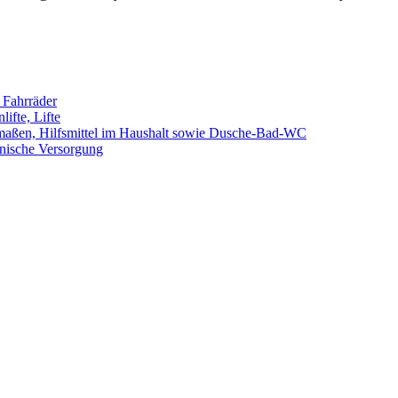
, Fahrräder
ifte, Lifte
dmaßen, Hilfsmittel im Haushalt sowie Dusche-Bad-WC
zinische Versorgung