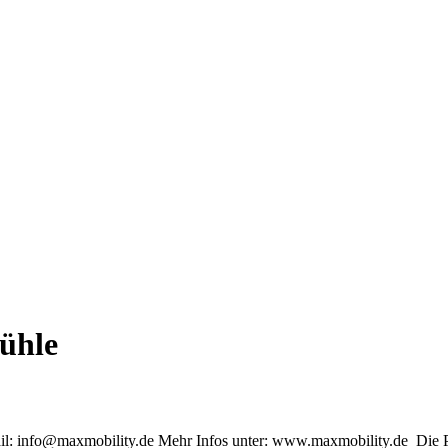
tühle
il: info@maxmobility.de Mehr Infos unter: www.maxmobility.de Die P