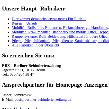
Unsere Haupt- Rubriken:
Hier kommt demnächst etwas neues Für Euch…
Reisen + Urlaub
Mobilität: Rollstühle, Rollatoren, Elektrofahrzeuge, Handbikes
Mobilität: Kfz-Umbauten, stationäre- und mobile Lifter, Treppenl
Rampensysteme, Rolli-Bekleidung, Hilfsmittel für obere Glie
Pflege-, Pflegehilfsmittel-, Pflegedienste, Sanitätshäuser, medi
Alle Rubriken in der Übersicht
So erreichen Sie uns:
BBZ – Berliner Behindertenzeitung
Jägerstr. 63 D, 10117 Berlin
Tel.: 030 / 204 38 47
Ansprechpartner für Homepage-Anzeigen
Jasper Dombrowski
E-Mail:
post@berliner-behindertenzeitung.de