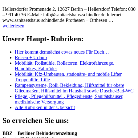
Hellersdorfer Promenade 2, 12627 Berlin – Hellersdorf Telefon: 030
– 991 40 36 E-Mail: info@sanitaetshaus-schindler.de Internet:
www.sanitaetshaus-schindler.de Prothesen – Orthesen …
weiterlesen
Unsere Haupt- Rubriken:
Hier kommt demnächst etwas neues Für Euch…
Reisen + Urlaub
Mobilität: Rollstühle, Rollatoren, Elektrofahrzeuge,
Handbikes, Fahrräder
Mobilität: Kfz-Umbauten, stationäre- und mobile Lifter,
Treppenlifte, Lifte
Rampensysteme, Rolli-Bekleidung, Hilfsmittel für obere
Gliedmaßen, Hilfsmittel im Haushalt sowie Dusche-Bad-WC
Pflege-, Pflegehilfsmittel-, Pflegedienste, Sanitätshäuser,
medizinische Versorgung
Alle Rubriken in der Übersicht
So erreichen Sie uns:
BBZ – Berliner Behindertenzeitung